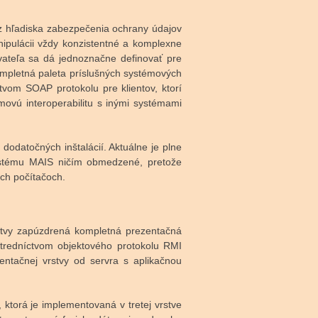
 z hľadiska zabezpečenia ochrany údajov
nipulácii vždy konzistentné a komplexne
vateľa sa dá jednoznačne definovať pre
 kompletná paleta príslušných systémových
tvom SOAP protokolu pre klientov, ktorí
ovú interoperabilitu s inými systémami
dodatočných inštalácií. Aktuálne je plne
systému MAIS ničím obmedzené, pretože
ch počítačoch.
vrstvy zapúzdrená kompletná prezentačná
stredníctvom objektového protokolu RMI
ntačnej vrstvy od servra s aplikačnou
ktorá je implementovaná v tretej vrstve