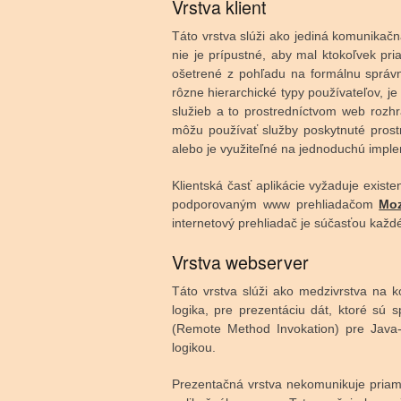
Vrstva klient
Táto vrstva slúži ako jediná komunikač
nie je prípustné, aby mal ktokoľvek pr
ošetrené z pohľadu na formálnu správn
rôzne hierarchické typy používateľov, je
služieb a to prostredníctvom web rozhr
môžu používať služby poskytnuté prost
alebo je využiteľné na jednoduchú impl
Klientská časť aplikácie vyžaduje exist
podporovaným www prehliadačom
Moz
internetový prehliadač je súčasťou kaž
Vrstva webserver
Táto vrstva slúži ako medzivrstva na k
logika, pre prezentáciu dát, ktoré sú
(Remote Method Invokation) pre Java-
logikou.
Prezentačná vrstva nekomunikuje priamo