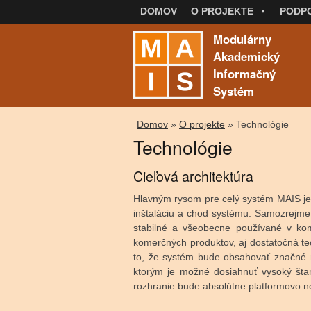
DOMOV
O PROJEKTE
PODPO
Modulárny
Akademický
Informačný
Systém
Nachádzate sa tu
Domov
»
O projekte
» Technológie
Technológie
Cieľová architektúra
Hlavným rysom pre celý systém MAIS je
inštaláciu a chod systému. Samozrejme
stabilné a všeobecne používané v ko
komerčných produktov, aj dostatočná t
to, že systém bude obsahovať značné m
ktorým je možné dosiahnuť vysoký šta
rozhranie bude absolútne platformovo ne