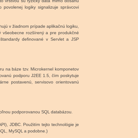
uto vrstvou sú fyzicky dáta mimo dosahu
povolenej logiky signalizuje správcovi
ujú v žiadnom prípade aplikačnú logiku,
tý všeobecne rozšírený a pre produkčné
 štandardy definované v Servlet a JSP
ktúru na báze tzv. Microkernel komponetov
kovanú podporu J2EE 1.5, čím poskytuje
árne postavenú, servisovo orientovanú
ovoľnou podporovanou SQL databázou.
I), JDBC. Použitím tejto technológie je
 SQL, MySQL a podobne.)