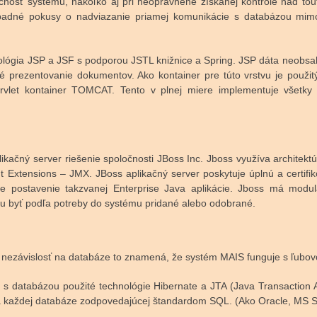
čnosť systému, nakoľko aj pri neoprávnene získanej kontrole nad to
ípadné pokusy o nadviazanie priamej komunikácie s databázou mimo 
ológia JSP a JSF s podporou JSTL knižnice a Spring. JSP dáta neobsah
é prezentovanie dokumentov. Ako kontainer pre túto vrstvu je použi
rvlet kontainer TOMCAT. Tento v plnej miere implementuje všetky
plikačný server riešenie spoločnosti JBoss Inc. Jboss využíva archite
xtensions – JMX. JBoss aplikačný server poskytuje úplnú a certifi
re postavenie takzvanej Enterprise Java aplikácie. Jboss má modul
ôžu byť podľa potreby do systému pridané alebo odobrané.
 nezávislosť na databáze to znamená, že systém MAIS funguje s ľub
 s databázou použité technológie Hibernate a JTA (Java Transaction AP
na každej databáze zodpovedajúcej štandardom SQL. (Ako Oracle, MS