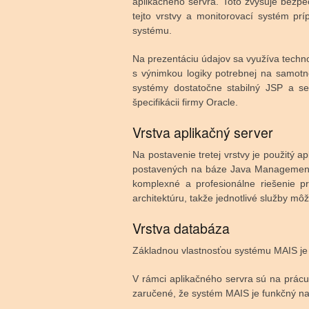
aplikačného servra. Toto zvyšuje bezpe
tejto vrstvy a monitorovací systém pr
systému.
Na prezentáciu údajov sa využíva techn
s výnimkou logiky potrebnej na samotn
systémy dostatočne stabilný JSP a se
špecifikácii firmy Oracle.
Vrstva aplikačný server
Na postavenie tretej vrstvy je použitý a
postavených na báze Java Management E
komplexné a profesionálne riešenie p
architektúru, takže jednotlivé služby m
Vrstva databáza
Základnou vlastnosťou systému MAIS je
V rámci aplikačného servra sú na prácu
zaručené, že systém MAIS je funkčný 