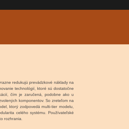
ýrazne redukujú prevádzkové náklady na
vanie technológií, ktoré sú dostatočne
ácií, čím je zaručená, podobne ako u
 zvolených komponentov. So zreteľom na
el, ktorý zodpovedá multi-tier modelu,
ularita celého systému. Používateľské
o rozhrania.