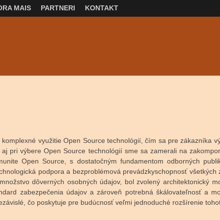
RA MAIS
PARTNERI
KONTAKT
 komplexné využitie Open Source technológií, čím sa pre zákazníka v
 aj pri výbere Open Source technológií sme sa zamerali na zakompono
munite Open Source, s dostatočným fundamentom odborných publik
echnologická podpora a bezproblémová prevádzkyschopnosť všetkých
nožstvo dôverných osobných údajov, bol zvolený architektonický mod
ndard zabezpečenia údajov a zároveň potrebná škálovateľnosť a mod
závislé, čo poskytuje pre budúcnosť veľmi jednoduché rozšírenie tohot