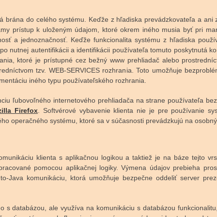
ná brána do celého systému. Keďže z hľadiska prevádzkovateľa a ani
iamy prístup k uloženým údajom, ktoré okrem iného musia byť pri ma
osť a jednoznačnosť. Keďže funkcionalita systému z hľadiska použí
 po nutnej autentifikácii a identifikácii používateľa tomuto poskytnutá
ania, ktoré je prístupné cez bežný www prehliadač alebo prostredníc
redníctvom tzv. WEB-SERVICES rozhrania. Toto umožňuje bezproblém
ementáciu iného typu používateľského rozhrania.
enciu ľubovoľného internetového prehliadača na strane používateľa bez 
illa Firefox
. Softvérové vybavenie klienta nie je pre používanie 
dého operačného systému, ktoré sa v súčasnosti prevádzkujú na osobný
omunikáciu klienta s aplikačnou logikou a taktiež je na báze tejto 
 spracované pomocou aplikačnej logiky. Výmena údajov prebieha pro
to-Java komunikáciu, ktorá umožňuje bezpečne oddeliť server preze
 s databázou, ale využíva na komunikáciu s databázou funkcionalitu, 